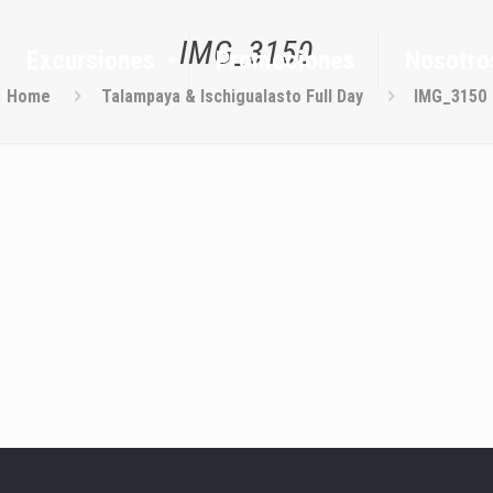
IMG_3150
Excursiones
Promociones
Nosotro
Home
Talampaya & Ischigualasto Full Day
IMG_3150