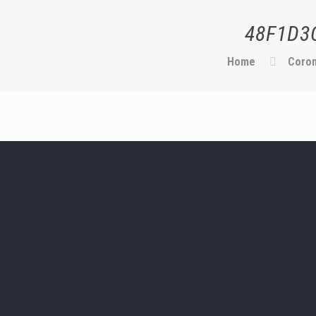
48F1D3
Home
Coron