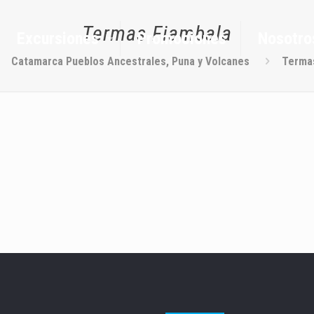
Termas Fiambala
Excursiones
Promociones
Nosotro
Catamarca Pueblos Ancestrales, Puna y Volcanes
Terma